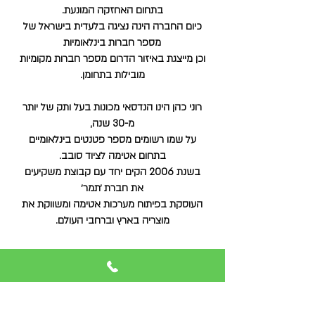
בתחום האחזקה המונעת.
כיום החברה הינה נציגה בלעדית בישראל של
מספר חברות בינלאומיות
וכן מייצגת באיזור הדרום מספר חברות מקומיות
מובילות בתחומן.
רוני כהן הינו הנדסאי מכונות בעל ותק של יותר
מ-30 שנה,
על שמו רשומים מספר
פטנטים בינלאומיים
בתחום אטימה לציוד סובב.
בשנת 2006 הקים יחד עם קבוצת משקיעים
את חברת ׳תמר׳
העוסקת בפיתוח מערכות אטימה
ומשווקת את
מוצריה בארץ וברחבי העולם.
כיום מועסקים בחברה כשישה עובדים הנכונים
לתת שירות מהיר ויעיל ללקוח בכל עת.