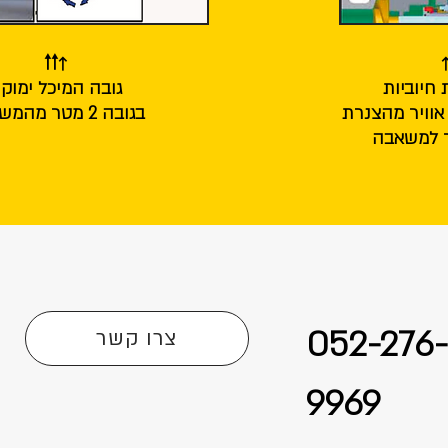
↑🠑🠑
↑
 חיוביות
גובה המיכל ימוק
וויר מהצנרת
בגובה 2 מטר מהמשאבה
ר למשאבה
052-276-
צרו קשר
9969