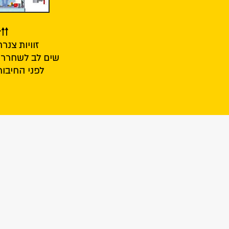
🠑🠑
זוויות צנרת
שים לב לשחרר א
לפני החיבו