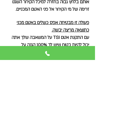
אותם בלחץ גבוה בחזרה למיכל הקירור השגנו
זרימה של מי הקירור אל פני האטם המכניים.
פעולה זו
מבטיחה אפס כשלים באטם מכני
כתוצאה מריצה יבשה.
עם התקנת אטם TSI על המשאבה שלך אתה
יכול להיות בטוח שיש לך 100% הגנה על
המשאבה ותוכל להשיג חיסכון עצום בהוצאות על
כשל באטם למזער זמן השבתת ייצור.
לסרט הדגמה לחץ כאן.
לקטלוג: